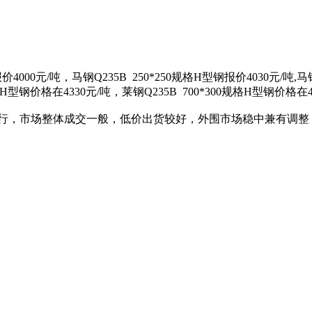
00元/吨，马钢Q235B 250*250规格H型钢报价4030元/吨,马钢Q
规格H型钢价格在4330元/吨，莱钢Q235B 700*300规格H型钢价格在4
，市场整体成交一般，低价出货较好，外围市场稳中兼有调整