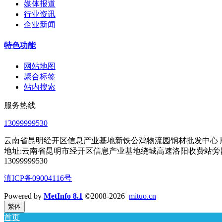
媒体报道
行业资讯
企业新闻
特色功能
网站地图
聚合标签
站内搜索
服务热线
13099999530
云南省昆明经开区信息产业基地新铁公鸡物流园钢材批发中心 版权所有 20
地址:云南省昆明市经开区信息产业基地绕城高速洛阳收费站旁
13099999530
滇ICP备09004116号
Powered by
MetInfo 8.1
©2008-2026
mituo.cn
繁体
首页