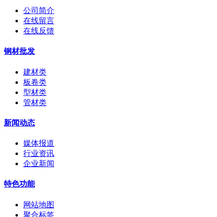
公司简介
在线留言
在线反馈
钢材批发
建材类
板卷类
型材类
管材类
新闻动态
媒体报道
行业资讯
企业新闻
特色功能
网站地图
聚合标签