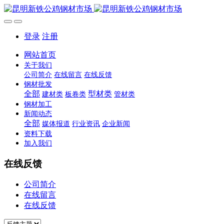
登录
注册
网站首页
关于我们
公司简介
在线留言
在线反馈
钢材批发
全部
型材类
建材类
板卷类
管材类
钢材加工
新闻动态
全部
媒体报道
行业资讯
企业新闻
资料下载
加入我们
在线反馈
公司简介
在线留言
在线反馈