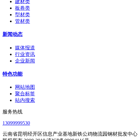
建材类
板卷类
型材类
管材类
新闻动态
媒体报道
行业资讯
企业新闻
特色功能
网站地图
聚合标签
站内搜索
服务热线
13099999530
云南省昆明经开区信息产业基地新铁公鸡物流园钢材批发中心